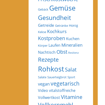
Gemüse
Gebäck
Gesundheit
Getreide
Honig
Getränke
Kochkurs
Kekse
Kostproben
Kuchen
Mineralien
Laufen
Körper
Obst
Nachtisch
Resilienz
Rezepte
Rohkost
Salat
Salate
Sauerteigbrot
Sport
vegetarisch
vegan
Video
vitalstoffreiche
Vitamine
Vollwertkost
Vollkornmehl