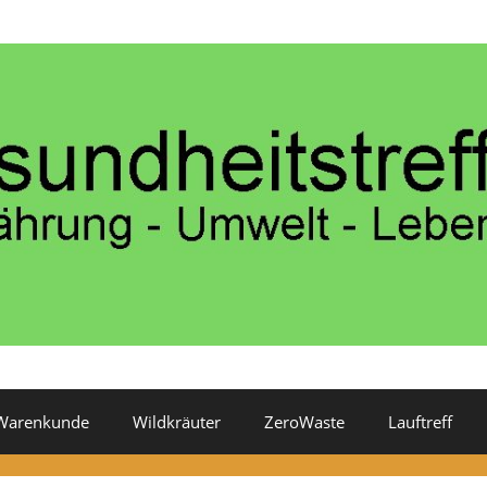
Warenkunde
Wildkräuter
ZeroWaste
Lauftreff