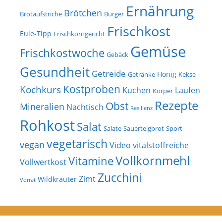
Ernährung
Brötchen
Brotaufstriche
Burger
Frischkost
Eule-Tipp
Frischkorngericht
Gemüse
Frischkostwoche
Gebäck
Gesundheit
Getreide
Honig
Getränke
Kekse
Kostproben
Kochkurs
Kuchen
Laufen
Körper
Rezepte
Obst
Mineralien
Nachtisch
Resilienz
Rohkost
Salat
Salate
Sauerteigbrot
Sport
vegetarisch
vegan
Video
vitalstoffreiche
Vollkornmehl
Vitamine
Vollwertkost
Zucchini
Zimt
Wildkräuter
Vorrat