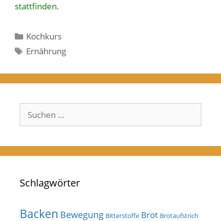
stattfinden.
Kategorien
Kochkurs
Schlagwörter
Ernährung
Suchen
nach:
Schlagwörter
Backen
Bewegung
Brot
Bitterstoffe
Brotaufstrich