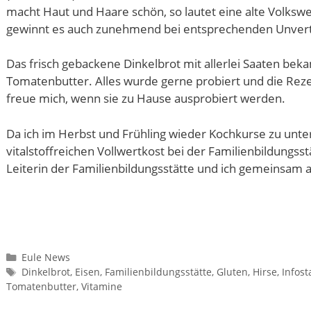
macht Haut und Haare schön, so lautet eine alte Volkswei
gewinnt es auch zunehmend bei entsprechenden Unvert
Das frisch gebackene Dinkelbrot mit allerlei Saaten bek
Tomatenbutter. Alles wurde gerne probiert und die Rezep
freue mich, wenn sie zu Hause ausprobiert werden.
Da ich im Herbst und Frühling wieder Kochkurse zu unt
vitalstoffreichen Vollwertkost bei der Familienbildungss
Leiterin der Familienbildungsstätte und ich gemeinsam 
Kategorien
Eule News
Schlagwörter
Dinkelbrot
,
Eisen
,
Familienbildungsstätte
,
Gluten
,
Hirse
,
Infos
Tomatenbutter
,
Vitamine