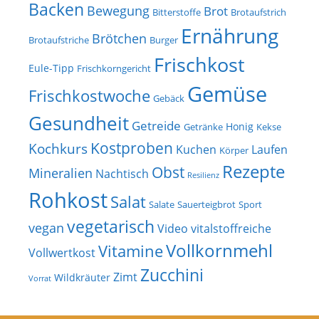
Backen
Bewegung
Brot
Bitterstoffe
Brotaufstrich
Ernährung
Brötchen
Brotaufstriche
Burger
Frischkost
Eule-Tipp
Frischkorngericht
Gemüse
Frischkostwoche
Gebäck
Gesundheit
Getreide
Honig
Getränke
Kekse
Kostproben
Kochkurs
Kuchen
Laufen
Körper
Rezepte
Obst
Mineralien
Nachtisch
Resilienz
Rohkost
Salat
Salate
Sauerteigbrot
Sport
vegetarisch
vegan
Video
vitalstoffreiche
Vollkornmehl
Vitamine
Vollwertkost
Zucchini
Zimt
Wildkräuter
Vorrat