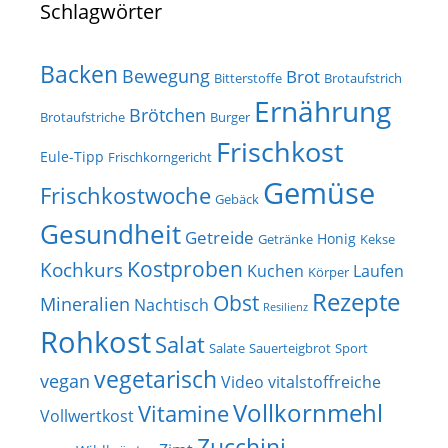
Schlagwörter
Backen
Bewegung
Brot
Bitterstoffe
Brotaufstrich
Ernährung
Brötchen
Brotaufstriche
Burger
Frischkost
Eule-Tipp
Frischkorngericht
Gemüse
Frischkostwoche
Gebäck
Gesundheit
Getreide
Honig
Getränke
Kekse
Kostproben
Kochkurs
Kuchen
Laufen
Körper
Rezepte
Obst
Mineralien
Nachtisch
Resilienz
Rohkost
Salat
Salate
Sauerteigbrot
Sport
vegetarisch
vegan
Video
vitalstoffreiche
Vollkornmehl
Vitamine
Vollwertkost
Zucchini