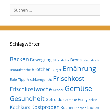
Suchen
nach:
Schlagwörter
Backen
Bewegung
Brot
Bitterstoffe
Brotaufstrich
Ernährung
Brötchen
Brotaufstriche
Burger
Frischkost
Eule-Tipp
Frischkorngericht
Gemüse
Frischkostwoche
Gebäck
Gesundheit
Getreide
Honig
Getränke
Kekse
Kostproben
Kochkurs
Kuchen
Laufen
Körper