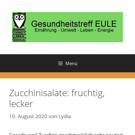
Zum
Inhalt
springen
Menü
Zucchinisalate: fruchtig,
lecker
10. August 2020
von
Lydia
Gerade weil Zucchini geschmacklich sehr neutral