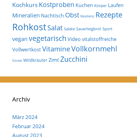
Kostproben
Kochkurs
Kuchen
Laufen
Körper
Rezepte
Obst
Mineralien
Nachtisch
Resilienz
Rohkost
Salat
Salate
Sauerteigbrot
Sport
vegetarisch
vegan
Video
vitalstoffreiche
Vollkornmehl
Vitamine
Vollwertkost
Zucchini
Zimt
Wildkräuter
Vorrat
Archiv
März 2024
Februar 2024
August 2023