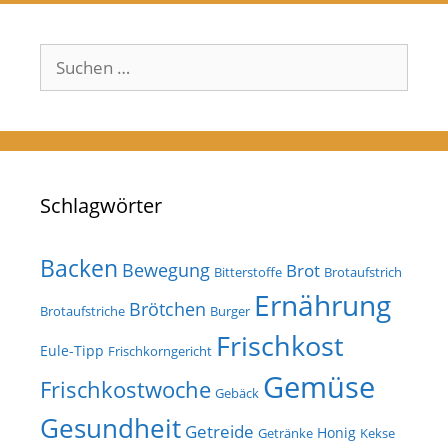
Suchen
nach:
Schlagwörter
Backen
Bewegung
Brot
Bitterstoffe
Brotaufstrich
Ernährung
Brötchen
Brotaufstriche
Burger
Frischkost
Eule-Tipp
Frischkorngericht
Gemüse
Frischkostwoche
Gebäck
Gesundheit
Getreide
Honig
Getränke
Kekse