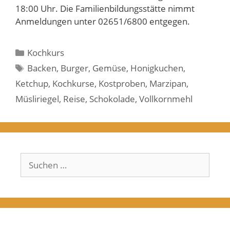
18:00 Uhr. Die Familienbildungsstätte nimmt
Anmeldungen unter 02651/6800 entgegen.
Kategorien
Kochkurs
Schlagwörter
Backen
,
Burger
,
Gemüse
,
Honigkuchen
,
Ketchup
,
Kochkurse
,
Kostproben
,
Marzipan
,
Müsliriegel
,
Reise
,
Schokolade
,
Vollkornmehl
Suchen
nach: