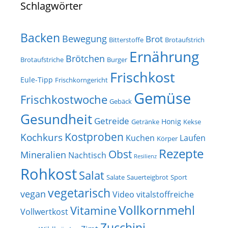
Schlagwörter
Backen
Bewegung
Brot
Bitterstoffe
Brotaufstrich
Ernährung
Brötchen
Brotaufstriche
Burger
Frischkost
Eule-Tipp
Frischkorngericht
Gemüse
Frischkostwoche
Gebäck
Gesundheit
Getreide
Honig
Getränke
Kekse
Kostproben
Kochkurs
Kuchen
Laufen
Körper
Rezepte
Obst
Mineralien
Nachtisch
Resilienz
Rohkost
Salat
Salate
Sauerteigbrot
Sport
vegetarisch
vegan
Video
vitalstoffreiche
Vollkornmehl
Vitamine
Vollwertkost
Zucchini