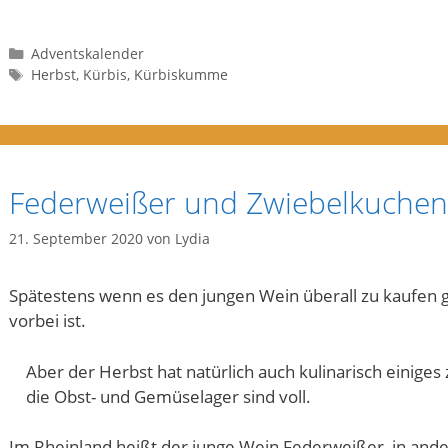
Kategorien
Adventskalender
Schlagwörter
Herbst
,
Kürbis
,
Kürbiskumme
Federweißer und Zwiebelkuchen
21. September 2020
von
Lydia
Spätestens wenn es den jungen Wein überall zu kaufen 
vorbei ist.
Aber der Herbst hat natürlich auch kulinarisch einiges
die Obst- und Gemüselager sind voll.
Im Rheinland heißt der junge Wein Federweißer, in ande