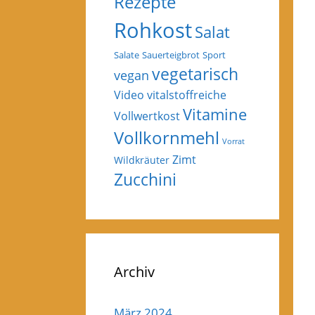
Rezepte
Rohkost
Salat
Salate
Sauerteigbrot
Sport
vegetarisch
vegan
Video
vitalstoffreiche
Vitamine
Vollwertkost
Vollkornmehl
Vorrat
Zimt
Wildkräuter
Zucchini
Archiv
März 2024