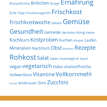
Ernährung
Brötchen
Brotaufstriche
Burger
Frischkost
Eule-Tipp
Frischkorngericht
Gemüse
Frischkostwoche
Gebäck
Gesundheit
Getreide
Honig
Getränke
Kekse
Kostproben
Kochkurs
Kuchen
Laufen
Körper
Rezepte
Obst
Mineralien
Nachtisch
Resilienz
Rohkost
Salat
Salate
Sauerteigbrot
Sport
vegetarisch
vegan
Video
vitalstoffreiche
Vollkornmehl
Vitamine
Vollwertkost
Zucchini
Zimt
Wildkräuter
Vorrat