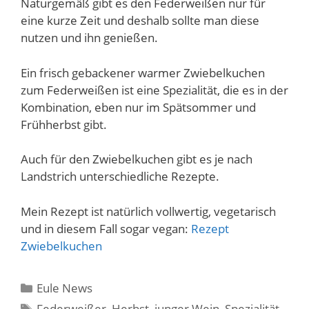
Naturgemäß gibt es den Federweißen nur für
eine kurze Zeit und deshalb sollte man diese
nutzen und ihn genießen.
Ein frisch gebackener warmer Zwiebelkuchen
zum Federweißen ist eine Spezialität, die es in der
Kombination, eben nur im Spätsommer und
Frühherbst gibt.
Auch für den Zwiebelkuchen gibt es je nach
Landstrich unterschiedliche Rezepte.
Mein Rezept ist natürlich vollwertig, vegetarisch
und in diesem Fall sogar vegan:
Rezept
Zwiebelkuchen
Kategorien
Eule News
Schlagwörter
Federweißer
,
Herbst
,
junger Wein
,
Spezialität
,