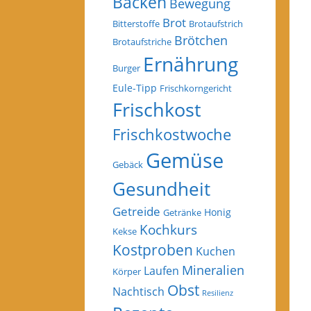
Backen
Bewegung
Brot
Bitterstoffe
Brotaufstrich
Brötchen
Brotaufstriche
Ernährung
Burger
Eule-Tipp
Frischkorngericht
Frischkost
Frischkostwoche
Gemüse
Gebäck
Gesundheit
Getreide
Honig
Getränke
Kochkurs
Kekse
Kostproben
Kuchen
Mineralien
Laufen
Körper
Obst
Nachtisch
Resilienz