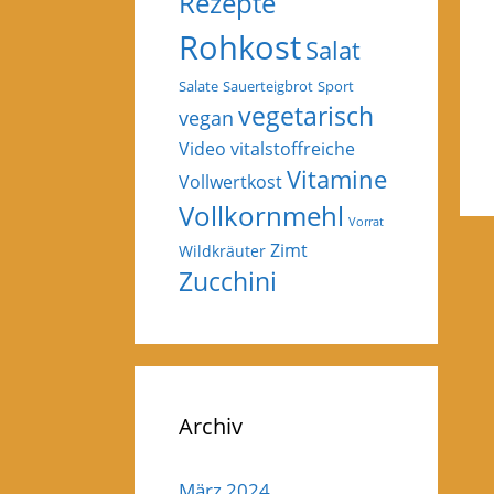
Rezepte
Rohkost
Salat
Salate
Sauerteigbrot
Sport
vegetarisch
vegan
Video
vitalstoffreiche
Vitamine
Vollwertkost
Vollkornmehl
Vorrat
Zimt
Wildkräuter
Zucchini
Archiv
März 2024