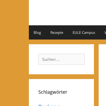
Zum
Inhalt
springen
Blog
Rezepte
EULE Campus
Suchen
nach:
Schlagwörter