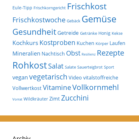
Frischkost
Eule-Tipp
Frischkorngericht
Gemüse
Frischkostwoche
Gebäck
Gesundheit
Getreide
Honig
Getränke
Kekse
Kostproben
Kochkurs
Kuchen
Laufen
Körper
Rezepte
Obst
Mineralien
Nachtisch
Resilienz
Rohkost
Salat
Salate
Sauerteigbrot
Sport
vegetarisch
vegan
Video
vitalstoffreiche
Vollkornmehl
Vitamine
Vollwertkost
Zucchini
Zimt
Wildkräuter
Vorrat
Archiv