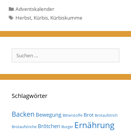
Kategorien
Adventskalender
Schlagwörter
Herbst
,
Kürbis
,
Kürbiskumme
Suchen
nach:
Schlagwörter
Backen
Bewegung
Brot
Bitterstoffe
Brotaufstrich
Ernährung
Brötchen
Brotaufstriche
Burger