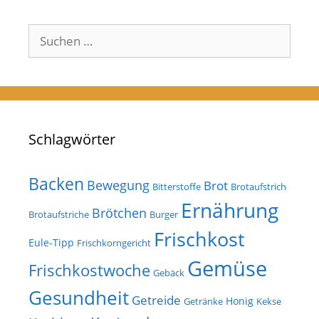
Suchen
nach:
Schlagwörter
Backen
Bewegung
Brot
Bitterstoffe
Brotaufstrich
Ernährung
Brötchen
Brotaufstriche
Burger
Frischkost
Eule-Tipp
Frischkorngericht
Gemüse
Frischkostwoche
Gebäck
Gesundheit
Getreide
Honig
Getränke
Kekse