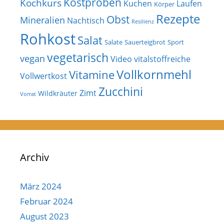
Kostproben
Kochkurs
Kuchen
Laufen
Körper
Rezepte
Obst
Mineralien
Nachtisch
Resilienz
Rohkost
Salat
Salate
Sauerteigbrot
Sport
vegetarisch
vegan
Video
vitalstoffreiche
Vollkornmehl
Vitamine
Vollwertkost
Zucchini
Zimt
Wildkräuter
Vorrat
Archiv
März 2024
Februar 2024
August 2023