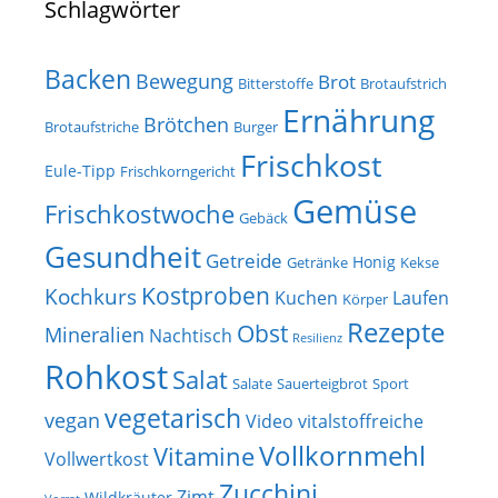
Schlagwörter
Backen
Bewegung
Brot
Bitterstoffe
Brotaufstrich
Ernährung
Brötchen
Brotaufstriche
Burger
Frischkost
Eule-Tipp
Frischkorngericht
Gemüse
Frischkostwoche
Gebäck
Gesundheit
Getreide
Honig
Getränke
Kekse
Kostproben
Kochkurs
Kuchen
Laufen
Körper
Rezepte
Obst
Mineralien
Nachtisch
Resilienz
Rohkost
Salat
Salate
Sauerteigbrot
Sport
vegetarisch
vegan
Video
vitalstoffreiche
Vollkornmehl
Vitamine
Vollwertkost
Zucchini
Zimt
Wildkräuter