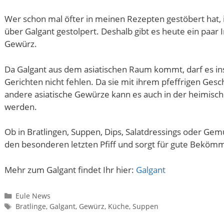
Wer schon mal öfter in meinen Rezepten gestöbert hat, ist
über Galgant gestolpert. Deshalb gibt es heute ein paa
Gewürz.
Da Galgant aus dem asiatischen Raum kommt, darf es in
Gerichten nicht fehlen. Da sie mit ihrem pfeffrigen Gesc
andere asiatische Gewürze kann es auch in der heimisc
werden.
Ob in Bratlingen, Suppen, Dips, Salatdressings oder Ge
den besonderen letzten Pfiff und sorgt für gute Bekömm
Mehr zum Galgant findet Ihr hier:
Galgant
Kategorien
Eule News
Schlagwörter
Bratlinge
,
Galgant
,
Gewürz
,
Küche
,
Suppen