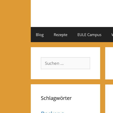
Zum
Inhalt
springen
Blog
Rezepte
EULE Campus
Suchen
nach:
Schlagwörter