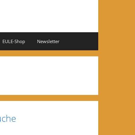
EULE-Shop
Newsletter
üche