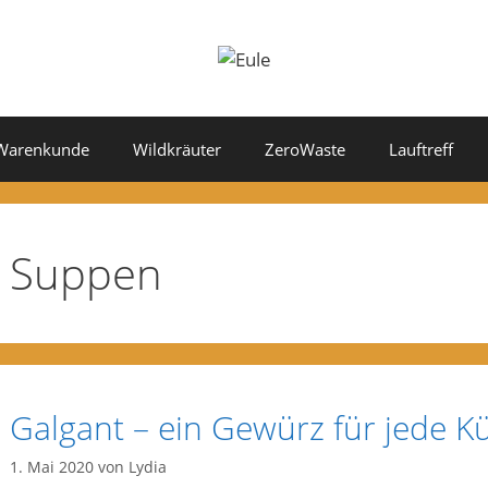
Warenkunde
Wildkräuter
ZeroWaste
Lauftreff
Suppen
Galgant – ein Gewürz für jede K
1. Mai 2020
von
Lydia