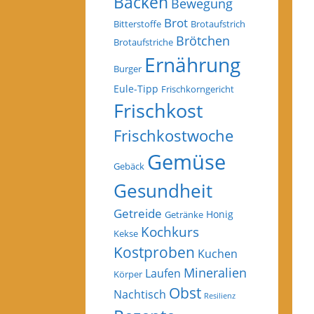
Backen
Bewegung
Brot
Bitterstoffe
Brotaufstrich
Brötchen
Brotaufstriche
Ernährung
Burger
Eule-Tipp
Frischkorngericht
Frischkost
Frischkostwoche
Gemüse
Gebäck
Gesundheit
Getreide
Honig
Getränke
Kochkurs
Kekse
Kostproben
Kuchen
Mineralien
Laufen
Körper
Obst
Nachtisch
Resilienz