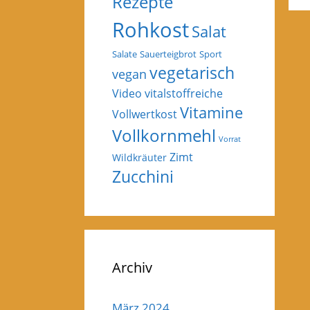
Rezepte
Rohkost
Salat
Salate
Sauerteigbrot
Sport
vegetarisch
vegan
Video
vitalstoffreiche
Vitamine
Vollwertkost
Vollkornmehl
Vorrat
Zimt
Wildkräuter
Zucchini
Archiv
März 2024