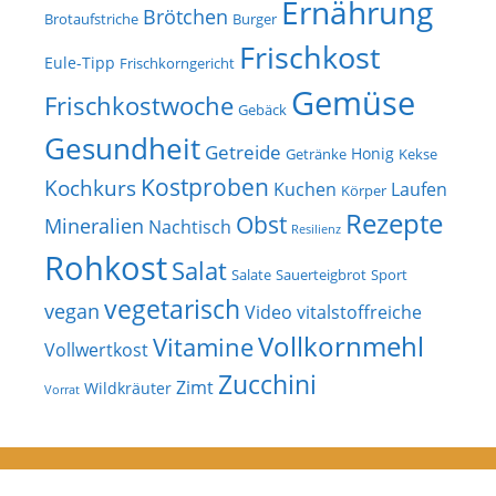
Ernährung
Brötchen
Brotaufstriche
Burger
Frischkost
Eule-Tipp
Frischkorngericht
Gemüse
Frischkostwoche
Gebäck
Gesundheit
Getreide
Honig
Getränke
Kekse
Kostproben
Kochkurs
Kuchen
Laufen
Körper
Rezepte
Obst
Mineralien
Nachtisch
Resilienz
Rohkost
Salat
Salate
Sauerteigbrot
Sport
vegetarisch
vegan
Video
vitalstoffreiche
Vollkornmehl
Vitamine
Vollwertkost
Zucchini
Zimt
Wildkräuter
Vorrat