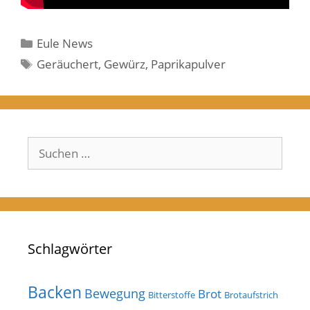
Kategorien
Eule News
Schlagwörter
Geräuchert
,
Gewürz
,
Paprikapulver
Suchen
nach:
Schlagwörter
Backen
Bewegung
Brot
Bitterstoffe
Brotaufstrich