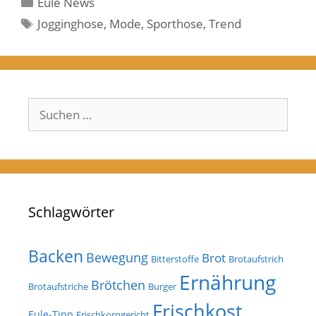
Kategorien
Eule News
Schlagwörter
Jogginghose
,
Mode
,
Sporthose
,
Trend
Suchen
nach:
Schlagwörter
Backen
Bewegung
Brot
Bitterstoffe
Brotaufstrich
Ernährung
Brötchen
Brotaufstriche
Burger
Frischkost
Eule-Tipp
Frischkorngericht