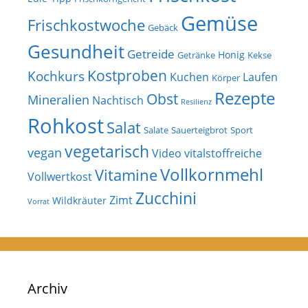
Gemüse
Frischkostwoche
Gebäck
Gesundheit
Getreide
Honig
Getränke
Kekse
Kostproben
Kochkurs
Kuchen
Laufen
Körper
Rezepte
Obst
Mineralien
Nachtisch
Resilienz
Rohkost
Salat
Salate
Sauerteigbrot
Sport
vegetarisch
vegan
Video
vitalstoffreiche
Vollkornmehl
Vitamine
Vollwertkost
Zucchini
Zimt
Wildkräuter
Vorrat
Archiv