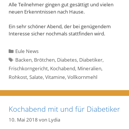
Alle Teilnehmer gingen gut gesättigt und vielen
neuen Erkenntnissen nach Hause.
Ein sehr schöner Abend, der bei genügendem
Interesse sicher nochmals stattfinden wird.
Kategorien
Eule News
Schlagwörter
Backen
,
Brötchen
,
Diabetes
,
Diabetiker
,
Frischkorngericht
,
Kochabend
,
Mineralien
,
Rohkost
,
Salate
,
Vitamine
,
Vollkornmehl
Kochabend mit und für Diabetiker
10. Mai 2018
von
Lydia