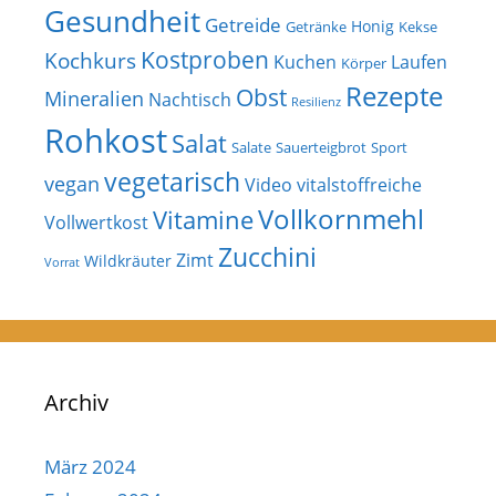
Gesundheit
Getreide
Honig
Getränke
Kekse
Kostproben
Kochkurs
Kuchen
Laufen
Körper
Rezepte
Obst
Mineralien
Nachtisch
Resilienz
Rohkost
Salat
Salate
Sauerteigbrot
Sport
vegetarisch
vegan
Video
vitalstoffreiche
Vollkornmehl
Vitamine
Vollwertkost
Zucchini
Zimt
Wildkräuter
Vorrat
Archiv
März 2024