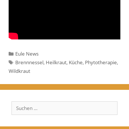
Kategorien
Eule News
Schlagwörter
Brennnessel
,
Heilkraut
,
Küche
,
Phytotherapie
,
Wildkraut
Suchen
nach: