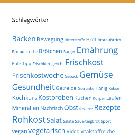
Schlagwörter
Backen
Bewegung
Brot
Bitterstoffe
Brotaufstrich
Ernährung
Brötchen
Brotaufstriche
Burger
Frischkost
Eule-Tipp
Frischkorngericht
Gemüse
Frischkostwoche
Gebäck
Gesundheit
Getreide
Honig
Getränke
Kekse
Kostproben
Kochkurs
Kuchen
Laufen
Körper
Rezepte
Obst
Mineralien
Nachtisch
Resilienz
Rohkost
Salat
Salate
Sauerteigbrot
Sport
vegetarisch
vegan
Video
vitalstoffreiche