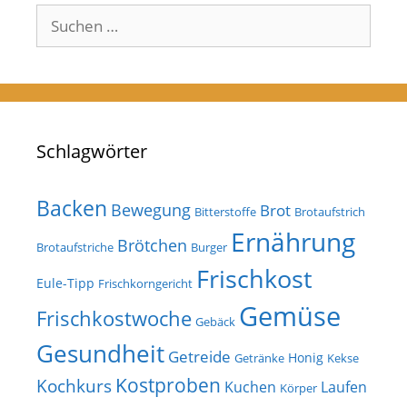
Suchen
nach:
Schlagwörter
Backen
Bewegung
Brot
Bitterstoffe
Brotaufstrich
Ernährung
Brötchen
Brotaufstriche
Burger
Frischkost
Eule-Tipp
Frischkorngericht
Gemüse
Frischkostwoche
Gebäck
Gesundheit
Getreide
Honig
Getränke
Kekse
Kostproben
Kochkurs
Kuchen
Laufen
Körper