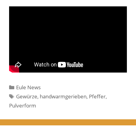
Kategorien
Eule News
Schlagwörter
Gewürze
,
handwarmgerieben
,
Pfeffer
,
Pulverform