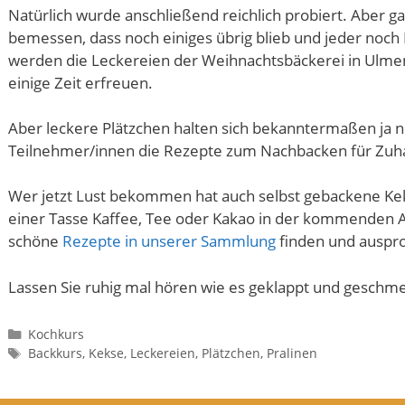
Natürlich wurde anschließend reichlich probiert. Aber 
bemessen, dass noch einiges übrig blieb und jeder noch
werden die Leckereien der Weihnachtsbäckerei in Ulm
einige Zeit erfreuen.
Aber leckere Plätzchen halten sich bekanntermaßen ja nie 
Teilnehmer/innen die Rezepte zum Nachbacken für Zu
Wer jetzt Lust bekommen hat auch selbst gebackene Kek
einer Tasse Kaffee, Tee oder Kakao in der kommenden A
schöne
Rezepte in unserer Sammlung
finden und auspr
Lassen Sie ruhig mal hören wie es geklappt und geschme
Kategorien
Kochkurs
Schlagwörter
Backkurs
,
Kekse
,
Leckereien
,
Plätzchen
,
Pralinen