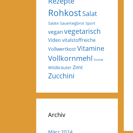
Rezepte
Rohkost
Salat
Salate
Sauerteigbrot
Sport
vegetarisch
vegan
Video
vitalstoffreiche
Vitamine
Vollwertkost
Vollkornmehl
Vorrat
Zimt
Wildkräuter
Zucchini
Archiv
März 2024