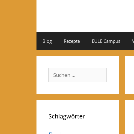
Zum
Inhalt
springen
Blog
Rezepte
EULE Campus
Suchen
nach:
Schlagwörter