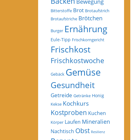
Backen
Bewegung
Brot
Bitterstoffe
Brotaufstrich
Brötchen
Brotaufstriche
Ernährung
Burger
Eule-Tipp
Frischkorngericht
Frischkost
Frischkostwoche
Gemüse
Gebäck
Gesundheit
Getreide
Honig
Getränke
Kochkurs
Kekse
Kostproben
Kuchen
Mineralien
Laufen
Körper
Obst
Nachtisch
Resilienz