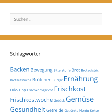
Suchen
nach:
Schlagwörter
Backen
Bewegung
Brot
Bitterstoffe
Brotaufstrich
Ernährung
Brötchen
Brotaufstriche
Burger
Frischkost
Eule-Tipp
Frischkorngericht
Gemüse
Frischkostwoche
Gebäck
Gesundheit
Getreide
Honig
Getränke
Kekse