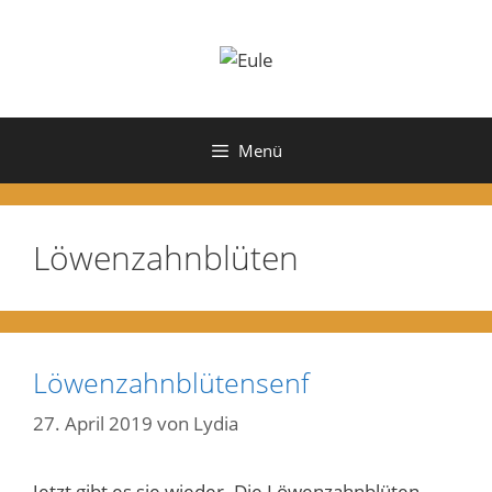
Zum
Inhalt
springen
Menü
Löwenzahnblüten
Löwenzahnblütensenf
27. April 2019
von
Lydia
Jetzt gibt es sie wieder. Die Löwenzahnblüten.