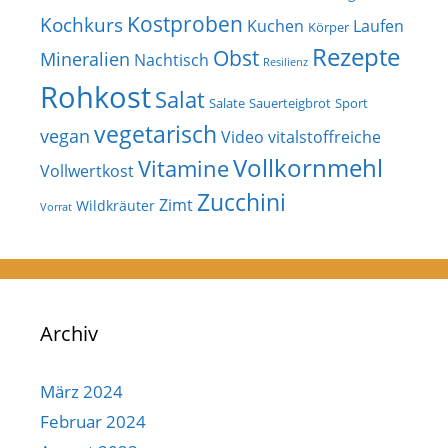
Kostproben
Kochkurs
Kuchen
Laufen
Körper
Rezepte
Obst
Mineralien
Nachtisch
Resilienz
Rohkost
Salat
Salate
Sauerteigbrot
Sport
vegetarisch
vegan
Video
vitalstoffreiche
Vollkornmehl
Vitamine
Vollwertkost
Zucchini
Zimt
Wildkräuter
Vorrat
Archiv
März 2024
Februar 2024