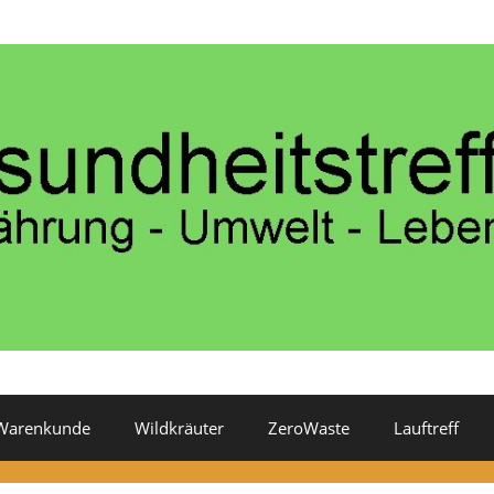
Warenkunde
Wildkräuter
ZeroWaste
Lauftreff