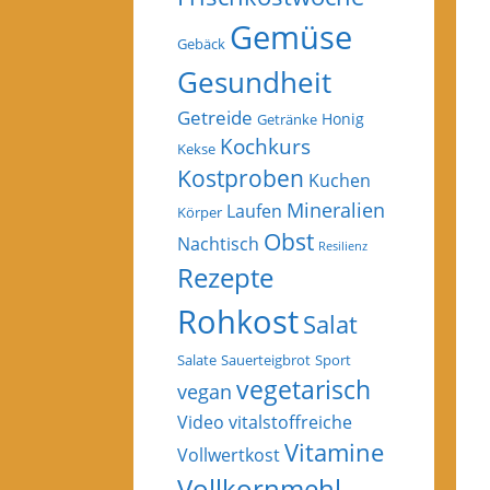
Gemüse
Gebäck
Gesundheit
Getreide
Honig
Getränke
Kochkurs
Kekse
Kostproben
Kuchen
Mineralien
Laufen
Körper
Obst
Nachtisch
Resilienz
Rezepte
Rohkost
Salat
Salate
Sauerteigbrot
Sport
vegetarisch
vegan
Video
vitalstoffreiche
Vitamine
Vollwertkost
Vollkornmehl