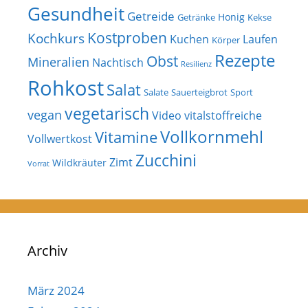
Gesundheit
Getreide
Honig
Getränke
Kekse
Kostproben
Kochkurs
Kuchen
Laufen
Körper
Rezepte
Obst
Mineralien
Nachtisch
Resilienz
Rohkost
Salat
Salate
Sauerteigbrot
Sport
vegetarisch
vegan
Video
vitalstoffreiche
Vollkornmehl
Vitamine
Vollwertkost
Zucchini
Zimt
Wildkräuter
Vorrat
Archiv
März 2024