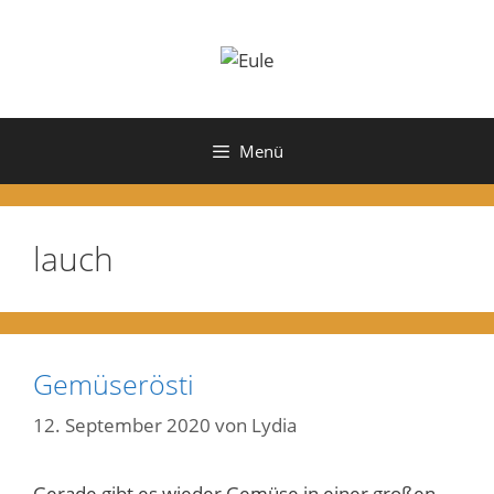
Zum
Inhalt
springen
Menü
lauch
Gemüserösti
12. September 2020
von
Lydia
Gerade gibt es wieder Gemüse in einer großen