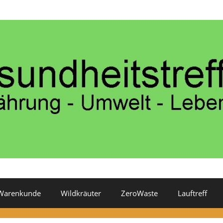
Warenkunde
Wildkräuter
ZeroWaste
Lauftreff