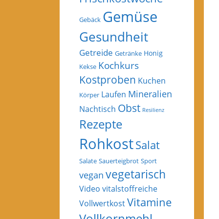
Gemüse
Gebäck
Gesundheit
Getreide
Honig
Getränke
Kochkurs
Kekse
Kostproben
Kuchen
Mineralien
Laufen
Körper
Obst
Nachtisch
Resilienz
Rezepte
Rohkost
Salat
Salate
Sauerteigbrot
Sport
vegetarisch
vegan
Video
vitalstoffreiche
Vitamine
Vollwertkost
Vollkornmehl