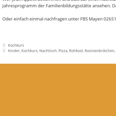
Jahresprogramm der Familienbildungsstätte ansehen. Da g
Oder einfach einmal nachfragen unter FBS Mayen 0265
Kategorien
Kochkurs
Schlagwörter
Kinder
,
Kochkurs
,
Nachtisch
,
Pizza
,
Rohkost
,
Rosinenbrötchen