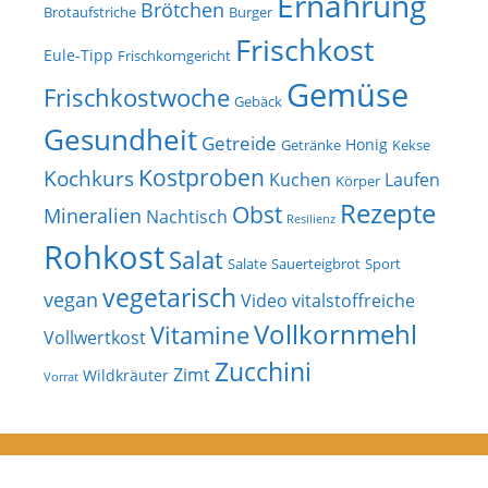
Ernährung
Brötchen
Brotaufstriche
Burger
Frischkost
Eule-Tipp
Frischkorngericht
Gemüse
Frischkostwoche
Gebäck
Gesundheit
Getreide
Honig
Getränke
Kekse
Kostproben
Kochkurs
Kuchen
Laufen
Körper
Rezepte
Obst
Mineralien
Nachtisch
Resilienz
Rohkost
Salat
Salate
Sauerteigbrot
Sport
vegetarisch
vegan
Video
vitalstoffreiche
Vollkornmehl
Vitamine
Vollwertkost
Zucchini
Zimt
Wildkräuter
Vorrat