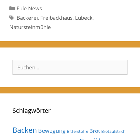
Kategorien
Eule News
Schlagwörter
Bäckerei
,
Freibackhaus
,
Lübeck
,
Natursteinmühle
Suchen
nach:
Schlagwörter
Backen
Bewegung
Brot
Bitterstoffe
Brotaufstrich