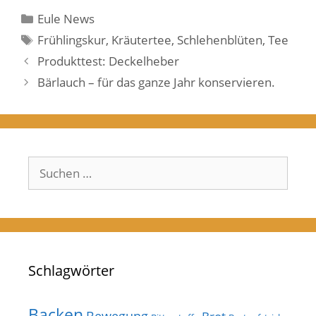
Kategorien
Eule News
Schlagwörter
Frühlingskur
,
Kräutertee
,
Schlehenblüten
,
Tee
Produkttest: Deckelheber
Bärlauch – für das ganze Jahr konservieren.
Suchen
nach:
Schlagwörter
Backen
Bewegung