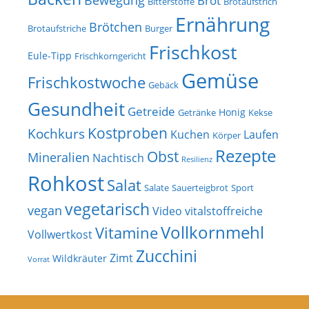
Brot
Bitterstoffe
Brotaufstrich
Ernährung
Brötchen
Brotaufstriche
Burger
Frischkost
Eule-Tipp
Frischkorngericht
Gemüse
Frischkostwoche
Gebäck
Gesundheit
Getreide
Honig
Getränke
Kekse
Kostproben
Kochkurs
Kuchen
Laufen
Körper
Rezepte
Obst
Mineralien
Nachtisch
Resilienz
Rohkost
Salat
Salate
Sauerteigbrot
Sport
vegetarisch
vegan
Video
vitalstoffreiche
Vollkornmehl
Vitamine
Vollwertkost
Zucchini
Zimt
Wildkräuter
Vorrat