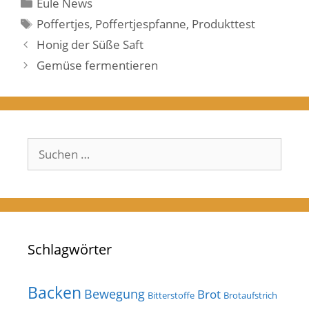
Kategorien
Eule News
Schlagwörter
Poffertjes
,
Poffertjespfanne
,
Produkttest
Honig der Süße Saft
Gemüse fermentieren
Suchen
nach:
Schlagwörter
Backen
Bewegung
Brot
Bitterstoffe
Brotaufstrich