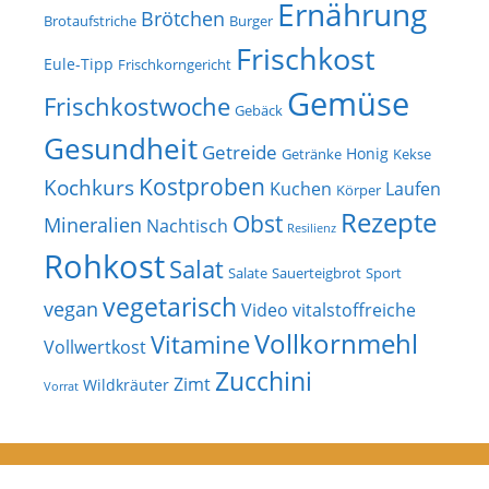
Ernährung
Brötchen
Brotaufstriche
Burger
Frischkost
Eule-Tipp
Frischkorngericht
Gemüse
Frischkostwoche
Gebäck
Gesundheit
Getreide
Honig
Getränke
Kekse
Kostproben
Kochkurs
Kuchen
Laufen
Körper
Rezepte
Obst
Mineralien
Nachtisch
Resilienz
Rohkost
Salat
Salate
Sauerteigbrot
Sport
vegetarisch
vegan
Video
vitalstoffreiche
Vollkornmehl
Vitamine
Vollwertkost
Zucchini
Zimt
Wildkräuter
Vorrat