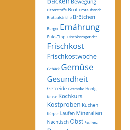
Backen
Bewegung
Brot
Bitterstoffe
Brotaufstrich
Brötchen
Brotaufstriche
Ernährung
Burger
Eule-Tipp
Frischkorngericht
Frischkost
Frischkostwoche
Gemüse
Gebäck
Gesundheit
Getreide
Honig
Getränke
Kochkurs
Kekse
Kostproben
Kuchen
Mineralien
Laufen
Körper
Obst
Nachtisch
Resilienz