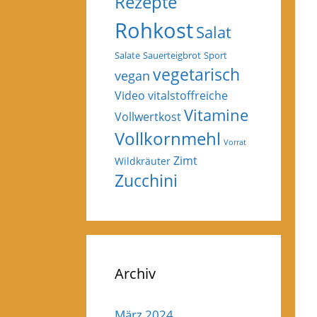
Rezepte
Rohkost
Salat
Salate
Sauerteigbrot
Sport
vegetarisch
vegan
Video
vitalstoffreiche
Vitamine
Vollwertkost
Vollkornmehl
Vorrat
Zimt
Wildkräuter
Zucchini
Archiv
März 2024