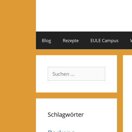
Zum
Inhalt
springen
Blog
Rezepte
EULE Campus
Suchen
nach:
Schlagwörter