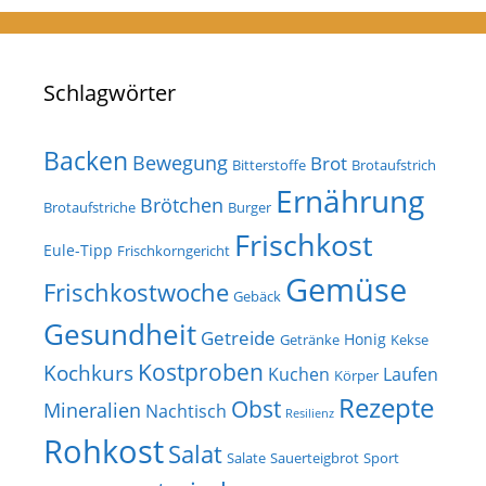
Schlagwörter
Backen
Bewegung
Brot
Bitterstoffe
Brotaufstrich
Ernährung
Brötchen
Brotaufstriche
Burger
Frischkost
Eule-Tipp
Frischkorngericht
Gemüse
Frischkostwoche
Gebäck
Gesundheit
Getreide
Honig
Getränke
Kekse
Kostproben
Kochkurs
Kuchen
Laufen
Körper
Rezepte
Obst
Mineralien
Nachtisch
Resilienz
Rohkost
Salat
Salate
Sauerteigbrot
Sport