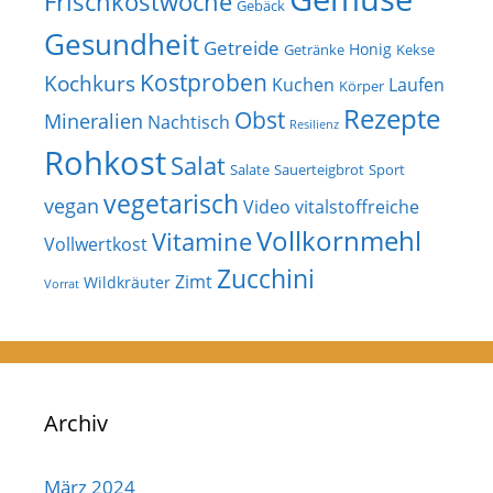
Frischkostwoche
Gebäck
Gesundheit
Getreide
Honig
Getränke
Kekse
Kostproben
Kochkurs
Kuchen
Laufen
Körper
Rezepte
Obst
Mineralien
Nachtisch
Resilienz
Rohkost
Salat
Salate
Sauerteigbrot
Sport
vegetarisch
vegan
Video
vitalstoffreiche
Vollkornmehl
Vitamine
Vollwertkost
Zucchini
Zimt
Wildkräuter
Vorrat
Archiv
März 2024