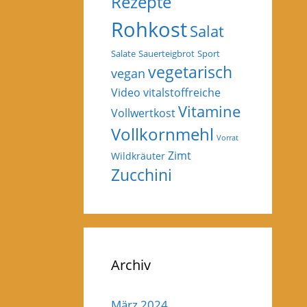
Rezepte
Rohkost
Salat
Salate
Sauerteigbrot
Sport
vegetarisch
vegan
Video
vitalstoffreiche
Vitamine
Vollwertkost
Vollkornmehl
Vorrat
Zimt
Wildkräuter
Zucchini
Archiv
März 2024