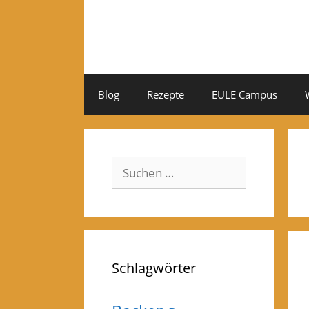
Zum
Inhalt
springen
Blog
Rezepte
EULE Campus
Suchen
nach:
Schlagwörter