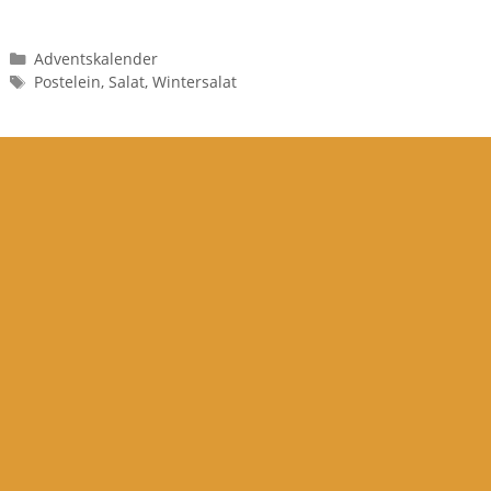
Kategorien
Adventskalender
Schlagwörter
Postelein
,
Salat
,
Wintersalat