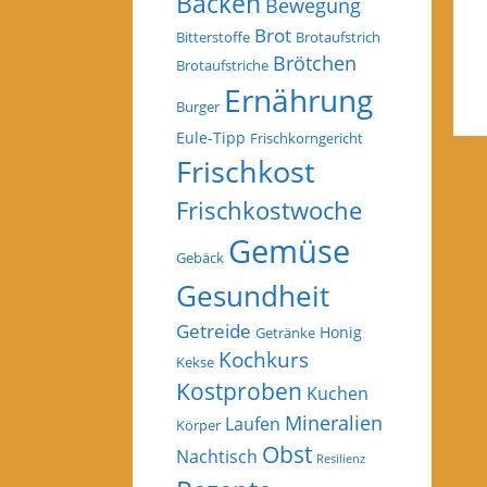
Backen
Bewegung
Brot
Bitterstoffe
Brotaufstrich
Brötchen
Brotaufstriche
Ernährung
Burger
Eule-Tipp
Frischkorngericht
Frischkost
Frischkostwoche
Gemüse
Gebäck
Gesundheit
Getreide
Honig
Getränke
Kochkurs
Kekse
Kostproben
Kuchen
Mineralien
Laufen
Körper
Obst
Nachtisch
Resilienz