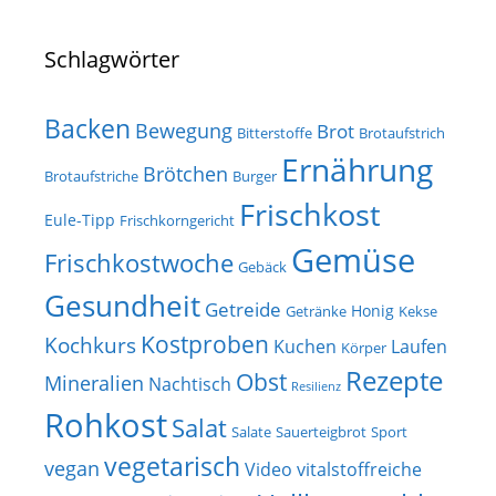
Schlagwörter
Backen
Bewegung
Brot
Bitterstoffe
Brotaufstrich
Ernährung
Brötchen
Brotaufstriche
Burger
Frischkost
Eule-Tipp
Frischkorngericht
Gemüse
Frischkostwoche
Gebäck
Gesundheit
Getreide
Honig
Getränke
Kekse
Kostproben
Kochkurs
Kuchen
Laufen
Körper
Rezepte
Obst
Mineralien
Nachtisch
Resilienz
Rohkost
Salat
Salate
Sauerteigbrot
Sport
vegetarisch
vegan
Video
vitalstoffreiche