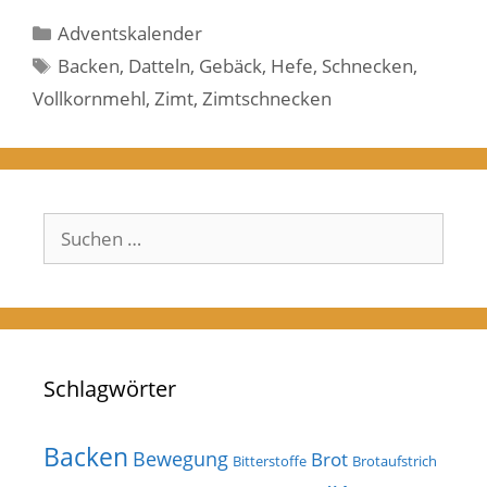
Kategorien
Adventskalender
Schlagwörter
Backen
,
Datteln
,
Gebäck
,
Hefe
,
Schnecken
,
Vollkornmehl
,
Zimt
,
Zimtschnecken
Suchen
nach:
Schlagwörter
Backen
Bewegung
Brot
Bitterstoffe
Brotaufstrich