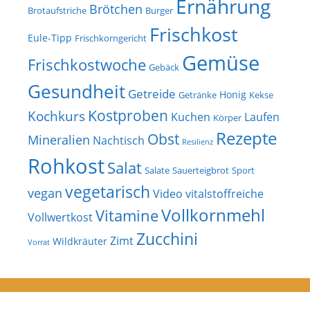
Ernährung
Brötchen
Brotaufstriche
Burger
Frischkost
Eule-Tipp
Frischkorngericht
Gemüse
Frischkostwoche
Gebäck
Gesundheit
Getreide
Honig
Getränke
Kekse
Kostproben
Kochkurs
Kuchen
Laufen
Körper
Rezepte
Obst
Mineralien
Nachtisch
Resilienz
Rohkost
Salat
Salate
Sauerteigbrot
Sport
vegetarisch
vegan
Video
vitalstoffreiche
Vollkornmehl
Vitamine
Vollwertkost
Zucchini
Zimt
Wildkräuter
Vorrat