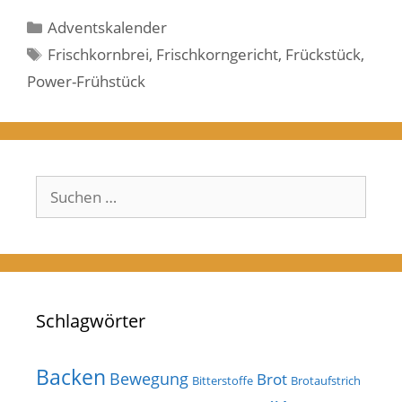
Kategorien
Adventskalender
Schlagwörter
Frischkornbrei
,
Frischkorngericht
,
Frückstück
,
Power-Frühstück
Suchen
nach:
Schlagwörter
Backen
Bewegung
Brot
Bitterstoffe
Brotaufstrich