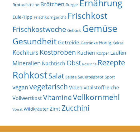
Ernährung
Brötchen
Brotaufstriche
Burger
Frischkost
Eule-Tipp
Frischkorngericht
Gemüse
Frischkostwoche
Gebäck
Gesundheit
Getreide
Honig
Getränke
Kekse
Kostproben
Kochkurs
Kuchen
Laufen
Körper
Rezepte
Obst
Mineralien
Nachtisch
Resilienz
Rohkost
Salat
Salate
Sauerteigbrot
Sport
vegetarisch
vegan
Video
vitalstoffreiche
Vollkornmehl
Vitamine
Vollwertkost
Zucchini
Zimt
Wildkräuter
Vorrat