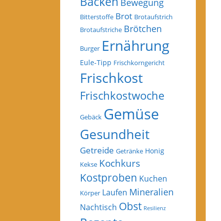
Backen
Bewegung
Brot
Bitterstoffe
Brotaufstrich
Brötchen
Brotaufstriche
Ernährung
Burger
Eule-Tipp
Frischkorngericht
Frischkost
Frischkostwoche
Gemüse
Gebäck
Gesundheit
Getreide
Honig
Getränke
Kochkurs
Kekse
Kostproben
Kuchen
Mineralien
Laufen
Körper
Obst
Nachtisch
Resilienz