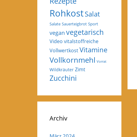
Rezepte
Rohkost
Salat
Salate
Sauerteigbrot
Sport
vegetarisch
vegan
Video
vitalstoffreiche
Vitamine
Vollwertkost
Vollkornmehl
Vorrat
Zimt
Wildkräuter
Zucchini
Archiv
März 2024