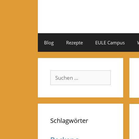
Zum
Inhalt
springen
Blog
Rezepte
EULE Campus
Suchen
nach:
Schlagwörter