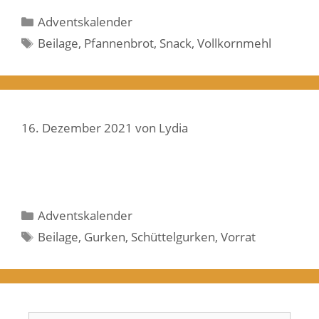
Kategorien
Adventskalender
Schlagwörter
Beilage
,
Pfannenbrot
,
Snack
,
Vollkornmehl
16. Dezember 2021
von
Lydia
Kategorien
Adventskalender
Schlagwörter
Beilage
,
Gurken
,
Schüttelgurken
,
Vorrat