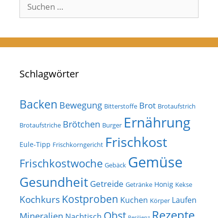
Suchen
nach:
Schlagwörter
Backen
Bewegung
Brot
Bitterstoffe
Brotaufstrich
Ernährung
Brötchen
Brotaufstriche
Burger
Frischkost
Eule-Tipp
Frischkorngericht
Gemüse
Frischkostwoche
Gebäck
Gesundheit
Getreide
Honig
Getränke
Kekse
Kostproben
Kochkurs
Kuchen
Laufen
Körper
Rezepte
Obst
Mineralien
Nachtisch
Resilienz