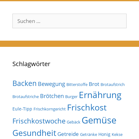
Suchen
nach:
Schlagwörter
Backen
Bewegung
Brot
Bitterstoffe
Brotaufstrich
Ernährung
Brötchen
Brotaufstriche
Burger
Frischkost
Eule-Tipp
Frischkorngericht
Gemüse
Frischkostwoche
Gebäck
Gesundheit
Getreide
Honig
Getränke
Kekse