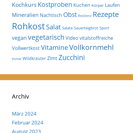
Kostproben
Kochkurs
Kuchen
Laufen
Körper
Rezepte
Obst
Mineralien
Nachtisch
Resilienz
Rohkost
Salat
Salate
Sauerteigbrot
Sport
vegetarisch
vegan
Video
vitalstoffreiche
Vollkornmehl
Vitamine
Vollwertkost
Zucchini
Zimt
Wildkräuter
Vorrat
Archiv
März 2024
Februar 2024
August 2023