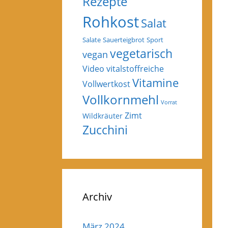
Rezepte
Rohkost
Salat
Salate
Sauerteigbrot
Sport
vegetarisch
vegan
Video
vitalstoffreiche
Vitamine
Vollwertkost
Vollkornmehl
Vorrat
Zimt
Wildkräuter
Zucchini
Archiv
März 2024