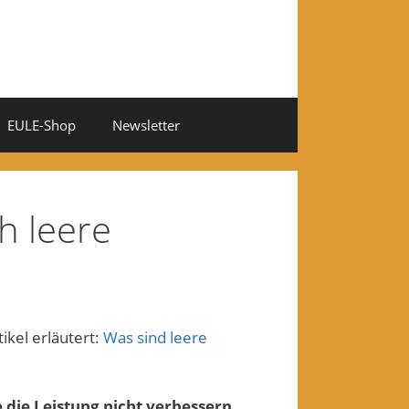
EULE-Shop
Newsletter
ch leere
ikel erläutert:
Was sind leere
e die Leistung nicht verbessern