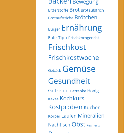
Backen
Bewegung
Brot
Bitterstoffe
Brotaufstrich
Brötchen
Brotaufstriche
Ernährung
Burger
Eule-Tipp
Frischkorngericht
Frischkost
Frischkostwoche
Gemüse
Gebäck
Gesundheit
Getreide
Honig
Getränke
Kochkurs
Kekse
Kostproben
Kuchen
Mineralien
Laufen
Körper
Obst
Nachtisch
Resilienz