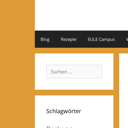
Zum
Inhalt
springen
Blog
Rezepte
EULE Campus
Suchen
nach:
Schlagwörter