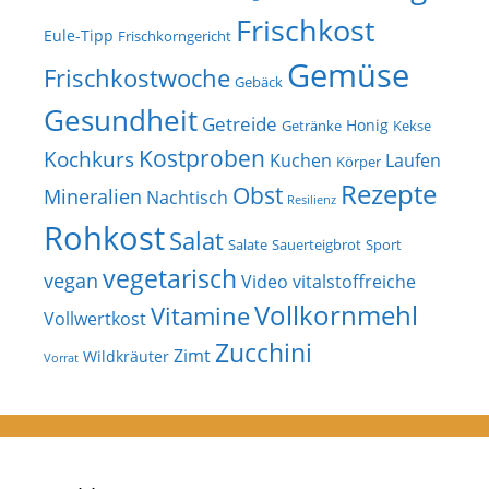
Frischkost
Eule-Tipp
Frischkorngericht
Gemüse
Frischkostwoche
Gebäck
Gesundheit
Getreide
Honig
Getränke
Kekse
Kostproben
Kochkurs
Kuchen
Laufen
Körper
Rezepte
Obst
Mineralien
Nachtisch
Resilienz
Rohkost
Salat
Salate
Sauerteigbrot
Sport
vegetarisch
vegan
Video
vitalstoffreiche
Vollkornmehl
Vitamine
Vollwertkost
Zucchini
Zimt
Wildkräuter
Vorrat