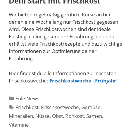
Dein Start mit Frischkost
Wir bieten regelmäßig geführte Kurse an bei
denen eine Woche lang nur Frischkost gegessen
wird. Diese Frischkostwochen sind der ideale
Einstieg in eine gesündere Ernährung, denn du
erhältst viele Frischkostrezepte und dazu wichtige
Informationen zur Optimierung deiner
Ernährung.
Hier findest du alle Informationen zur nächsten
Frischkostwoche:
Frischkostwoche „Frühjahr“
Kategorien
Eule News
Schlagwörter
Frischkost
,
Frischkostwoche
,
Gemüse
,
Mineralien
,
Nüsse
,
Obst
,
Rohkost
,
Samen
,
Vitamine