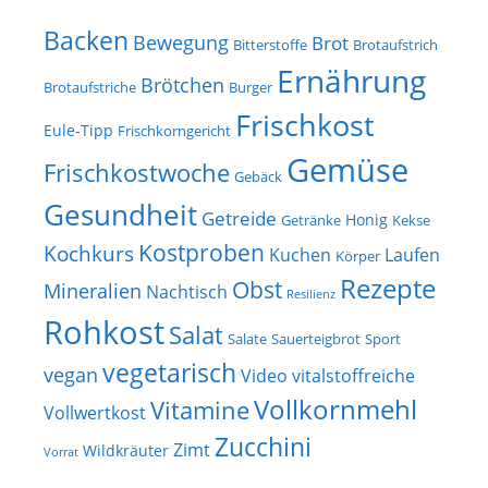
Backen
Bewegung
Brot
Bitterstoffe
Brotaufstrich
Ernährung
Brötchen
Brotaufstriche
Burger
Frischkost
Eule-Tipp
Frischkorngericht
Gemüse
Frischkostwoche
Gebäck
Gesundheit
Getreide
Honig
Getränke
Kekse
Kostproben
Kochkurs
Kuchen
Laufen
Körper
Rezepte
Obst
Mineralien
Nachtisch
Resilienz
Rohkost
Salat
Salate
Sauerteigbrot
Sport
vegetarisch
vegan
Video
vitalstoffreiche
Vollkornmehl
Vitamine
Vollwertkost
Zucchini
Zimt
Wildkräuter
Vorrat