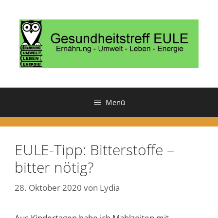
Zum
Inhalt
springen
Menü
EULE-Tipp: Bitterstoffe –
bitter nötig?
28. Oktober 2020
von
Lydia
Aus Kindertagen habe ich Mahlzeiten mit