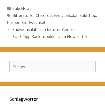
Kategorien
Eule News
Schlagwörter
Bitterstoffe
,
Chicoree
,
Endiviensalat
,
Eule-Tipp
,
Körper
,
Stoffwechsel
Endiviensalat – ein bitterer Genuss
EULE-Tipp-Karten, exklusiv im Newsletter
Suchen
nach:
Schlagwörter