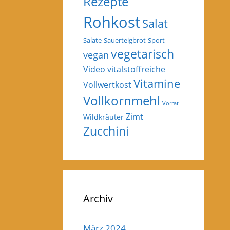
Rezepte
Rohkost
Salat
Salate
Sauerteigbrot
Sport
vegetarisch
vegan
Video
vitalstoffreiche
Vitamine
Vollwertkost
Vollkornmehl
Vorrat
Zimt
Wildkräuter
Zucchini
Archiv
März 2024