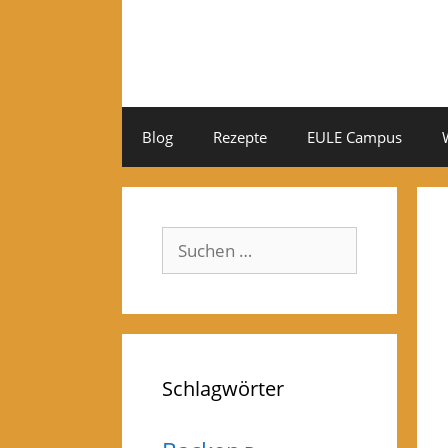
Zum
Inhalt
springen
Blog
Rezepte
EULE Campus
Suchen
nach:
Schlagwörter