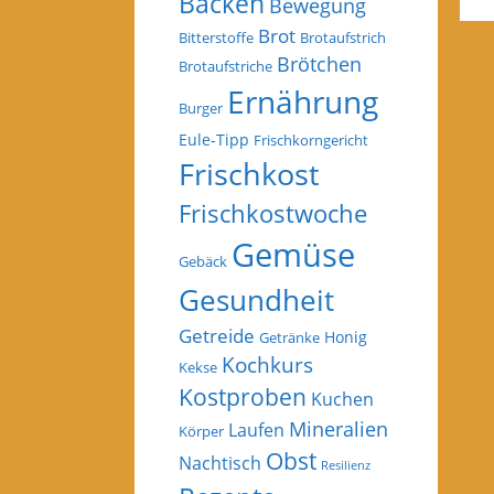
Backen
Bewegung
Brot
Bitterstoffe
Brotaufstrich
Brötchen
Brotaufstriche
Ernährung
Burger
Eule-Tipp
Frischkorngericht
Frischkost
Frischkostwoche
Gemüse
Gebäck
Gesundheit
Getreide
Honig
Getränke
Kochkurs
Kekse
Kostproben
Kuchen
Mineralien
Laufen
Körper
Obst
Nachtisch
Resilienz