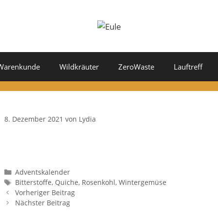
Warenkunde
Wildkräuter
ZeroWaste
Lauftreff
8. Dezember 2021
von
Lydia
Kategorien
Adventskalender
Schlagwörter
Bitterstoffe
,
Quiche
,
Rosenkohl
,
Wintergemüse
Vorheriger Beitrag
Nächster Beitrag