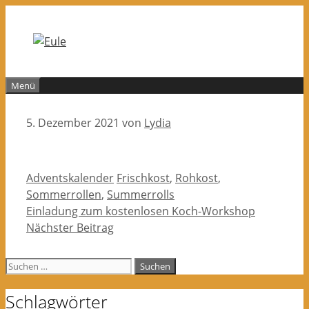
Zum
Inhalt
springen
Menü
5. Dezember 2021
von
Lydia
Kategorien
Schlagwörter
Adventskalender
Frischkost
,
Rohkost
,
Sommerrollen
,
Summerrolls
Einladung zum kostenlosen Koch-Workshop
Nächster Beitrag
Suchen
nach:
Schlagwörter