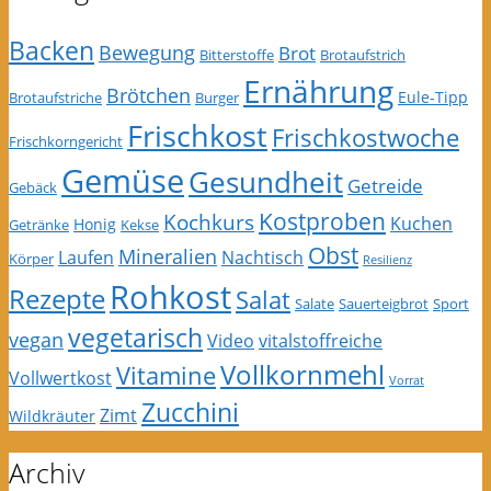
Backen
Bewegung
Brot
Bitterstoffe
Brotaufstrich
Ernährung
Brötchen
Eule-Tipp
Brotaufstriche
Burger
Frischkost
Frischkostwoche
Frischkorngericht
Gemüse
Gesundheit
Getreide
Gebäck
Kostproben
Kochkurs
Kuchen
Honig
Getränke
Kekse
Obst
Mineralien
Laufen
Nachtisch
Körper
Resilienz
Rohkost
Rezepte
Salat
Salate
Sauerteigbrot
Sport
vegetarisch
vegan
Video
vitalstoffreiche
Vollkornmehl
Vitamine
Vollwertkost
Vorrat
Zucchini
Zimt
Wildkräuter
Archiv