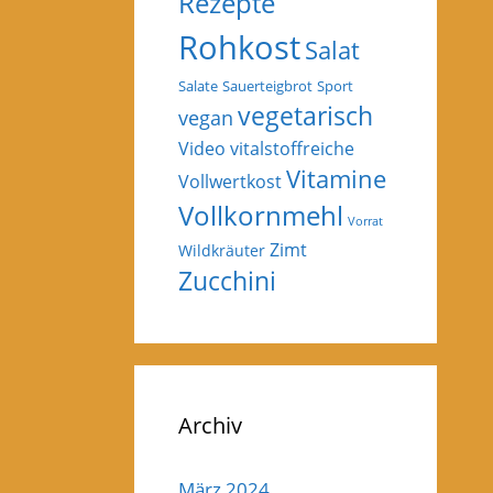
Rezepte
Rohkost
Salat
Salate
Sauerteigbrot
Sport
vegetarisch
vegan
Video
vitalstoffreiche
Vitamine
Vollwertkost
Vollkornmehl
Vorrat
Zimt
Wildkräuter
Zucchini
Archiv
März 2024