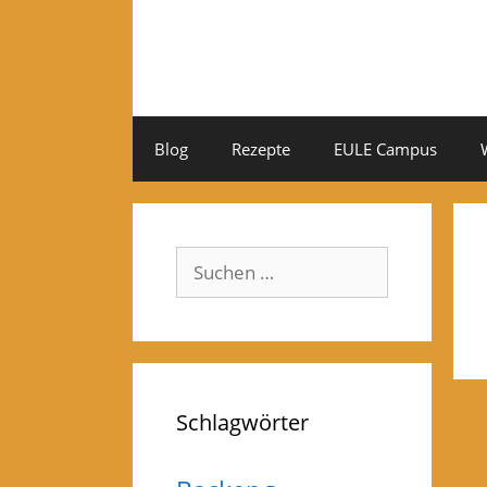
Zum
Inhalt
springen
Blog
Rezepte
EULE Campus
Suchen
nach:
Schlagwörter