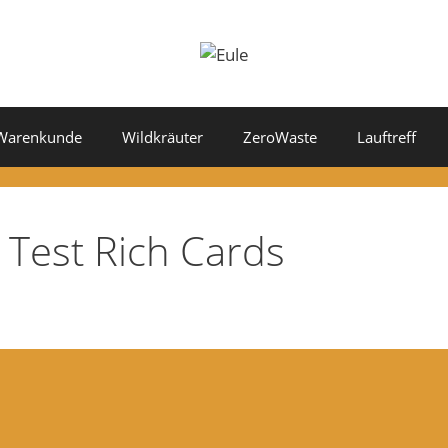
Warenkunde
Wildkräuter
ZeroWaste
Lauftreff
Test Rich Cards