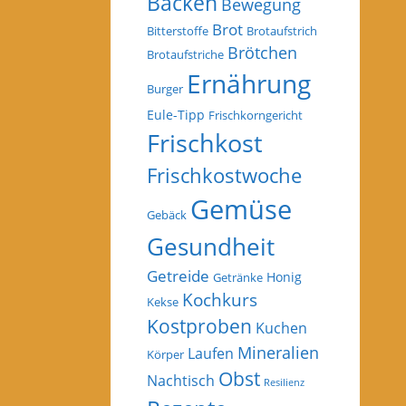
Backen
Bewegung
Brot
Bitterstoffe
Brotaufstrich
Brötchen
Brotaufstriche
Ernährung
Burger
Eule-Tipp
Frischkorngericht
Frischkost
Frischkostwoche
Gemüse
Gebäck
Gesundheit
Getreide
Honig
Getränke
Kochkurs
Kekse
Kostproben
Kuchen
Mineralien
Laufen
Körper
Obst
Nachtisch
Resilienz