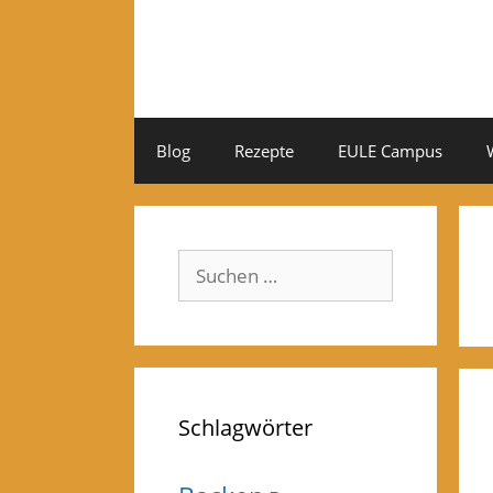
Zum
Inhalt
springen
Blog
Rezepte
EULE Campus
Suchen
nach:
Schlagwörter