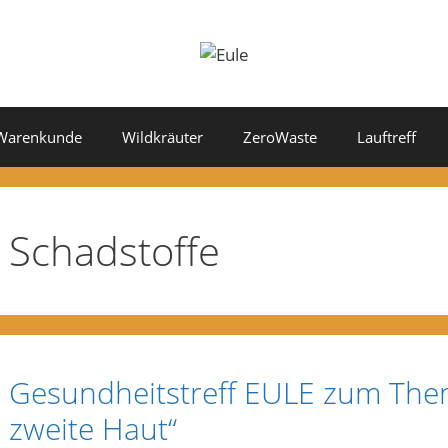
Warenkunde
Wildkräuter
ZeroWaste
Lauftreff
Schadstoffe
Gesundheitstreff EULE zum Them
zweite Haut“