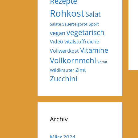
Rezepte
Rohkost
Salat
Salate
Sauerteigbrot
Sport
vegetarisch
vegan
Video
vitalstoffreiche
Vitamine
Vollwertkost
Vollkornmehl
Vorrat
Zimt
Wildkräuter
Zucchini
Archiv
März 2024