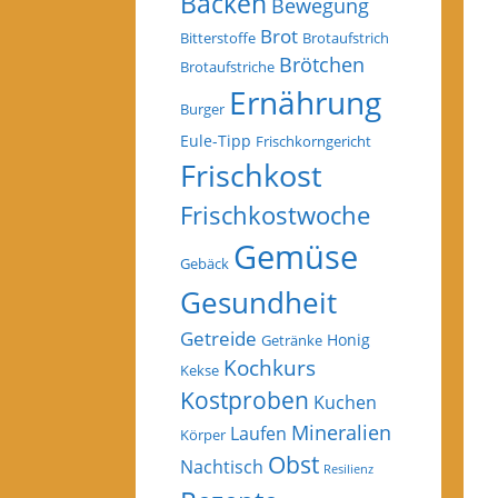
Backen
Bewegung
Brot
Bitterstoffe
Brotaufstrich
Brötchen
Brotaufstriche
Ernährung
Burger
Eule-Tipp
Frischkorngericht
Frischkost
Frischkostwoche
Gemüse
Gebäck
Gesundheit
Getreide
Honig
Getränke
Kochkurs
Kekse
Kostproben
Kuchen
Mineralien
Laufen
Körper
Obst
Nachtisch
Resilienz