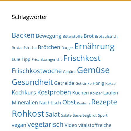
Schlagwörter
Backen
Bewegung
Brot
Bitterstoffe
Brotaufstrich
Ernährung
Brötchen
Brotaufstriche
Burger
Frischkost
Eule-Tipp
Frischkorngericht
Gemüse
Frischkostwoche
Gebäck
Gesundheit
Getreide
Honig
Getränke
Kekse
Kostproben
Kochkurs
Kuchen
Laufen
Körper
Rezepte
Obst
Mineralien
Nachtisch
Resilienz
Rohkost
Salat
Salate
Sauerteigbrot
Sport
vegetarisch
vegan
Video
vitalstoffreiche