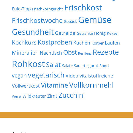
Frischkost
Eule-Tipp
Frischkorngericht
Gemüse
Frischkostwoche
Gebäck
Gesundheit
Getreide
Honig
Getränke
Kekse
Kostproben
Kochkurs
Kuchen
Laufen
Körper
Rezepte
Obst
Mineralien
Nachtisch
Resilienz
Rohkost
Salat
Salate
Sauerteigbrot
Sport
vegetarisch
vegan
Video
vitalstoffreiche
Vollkornmehl
Vitamine
Vollwertkost
Zucchini
Zimt
Wildkräuter
Vorrat