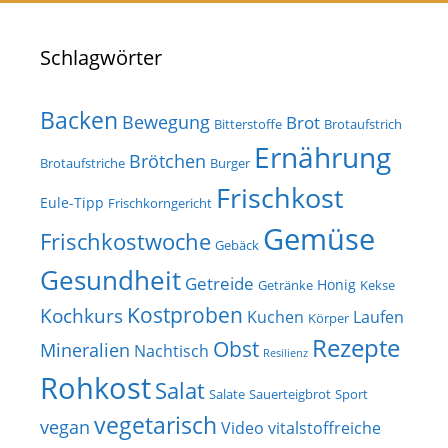
Schlagwörter
Backen
Bewegung
Brot
Bitterstoffe
Brotaufstrich
Ernährung
Brötchen
Brotaufstriche
Burger
Frischkost
Eule-Tipp
Frischkorngericht
Gemüse
Frischkostwoche
Gebäck
Gesundheit
Getreide
Honig
Getränke
Kekse
Kostproben
Kochkurs
Kuchen
Laufen
Körper
Rezepte
Obst
Mineralien
Nachtisch
Resilienz
Rohkost
Salat
Salate
Sauerteigbrot
Sport
vegetarisch
vegan
Video
vitalstoffreiche