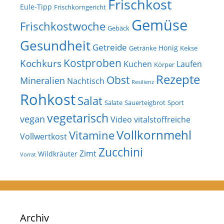
Frischkost
Eule-Tipp
Frischkorngericht
Gemüse
Frischkostwoche
Gebäck
Gesundheit
Getreide
Honig
Getränke
Kekse
Kostproben
Kochkurs
Kuchen
Laufen
Körper
Rezepte
Obst
Mineralien
Nachtisch
Resilienz
Rohkost
Salat
Salate
Sauerteigbrot
Sport
vegetarisch
vegan
Video
vitalstoffreiche
Vollkornmehl
Vitamine
Vollwertkost
Zucchini
Zimt
Wildkräuter
Vorrat
Archiv