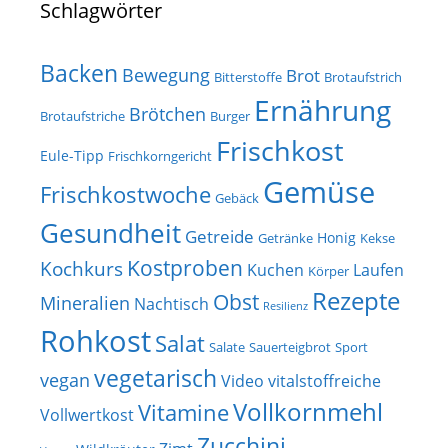
Schlagwörter
Backen
Bewegung
Brot
Bitterstoffe
Brotaufstrich
Ernährung
Brötchen
Brotaufstriche
Burger
Frischkost
Eule-Tipp
Frischkorngericht
Gemüse
Frischkostwoche
Gebäck
Gesundheit
Getreide
Honig
Getränke
Kekse
Kostproben
Kochkurs
Kuchen
Laufen
Körper
Rezepte
Obst
Mineralien
Nachtisch
Resilienz
Rohkost
Salat
Salate
Sauerteigbrot
Sport
vegetarisch
vegan
Video
vitalstoffreiche
Vollkornmehl
Vitamine
Vollwertkost
Zucchini